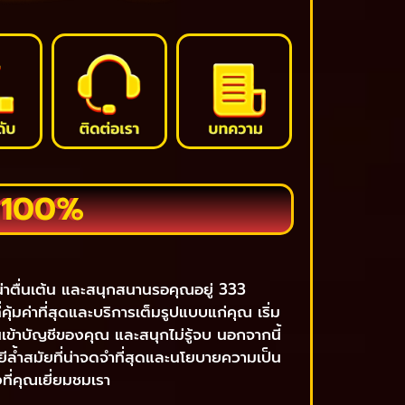
ย 100%
าตื่นเต้น และสนุกสนานรอคุณอยู่ 333
คุ้มค่าที่สุดและบริการเต็มรูปแบบแก่คุณ เริ่ม
เข้าบัญชีของคุณ และสนุกไม่รู้จบ นอกจากนี้
ีล้ำสมัยที่น่าจดจำที่สุดและนโยบายความเป็น
ที่คุณเยี่ยมชมเรา