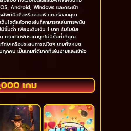
กรูปแบบ ทั้งเว็บไซต์และแอพพลิเคชั่นที่มี
น IOS, Android, Windows และกระเป๋า
รศัพท์มือถือหรือคอมพิวเตอร์ของคุณ
ี่เว็บไซต์แล้วกดเล่นก็สามารถเล่นการพนัน
มีขั้นต่ำ เพียงเติมเงิน 1 บาท รับโบนัส
ด เกมเดิมพันราคาถูกไม่มีขั้นต่ำที่คุณ
ช้ทักษะหรือประสบการณ์ใดๆ เกมทั้งหมด
นทุกคน เป็นเกมที่ดีมากที่เล่นง่ายและเข้าใจ
1,000 เกม