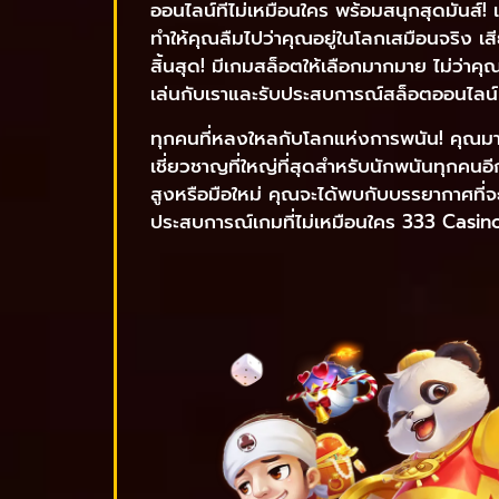
ออนไลน์ที่ไม่เหมือนใคร พร้อมสนุกสุดมันส์! 
ทำให้คุณลืมไปว่าคุณอยู่ในโลกเสมือนจริง เสี
สิ้นสุด! มีเกมสล็อตให้เลือกมากมาย ไม่ว่า
เล่นกับเราและรับประสบการณ์สล็อตออนไลน์ที่
ทุกคนที่หลงใหลกับโลกแห่งการพนัน! คุณมา
เชี่ยวชาญที่ใหญ่ที่สุดสำหรับนักพนันทุกคนอ
สูงหรือมือใหม่ คุณจะได้พบกับบรรยากาศที่จะ
ประสบการณ์เกมที่ไม่เหมือนใคร 333 Casino S