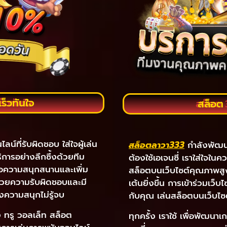
็วทันใจ
สล็อต
์ที่รับผิดชอบ ใส่ใจผู้เล่น
สล็อตลาวา333
กำลังพัฒนา
การอย่างลึกซึ้งด้วยทีม
ต้องใช้เอเจนซี่ เราใส่ใจใ
ื่อความสนุกสนานและเพิ่ม
สล็อตบนเว็บไซต์คุณภาพสู
้วยความรับผิดชอบและมี
เต้นยิ่งขึ้น การเข้าร่วมเว
่งความสนุกไม่รู้จบ
กับคุณ เล่นสล็อตบนเว็บไซต์
้ง ทรู วอลเล็ท สล็อต
ทุกครั้ง เราใช้ เพื่อพัฒน