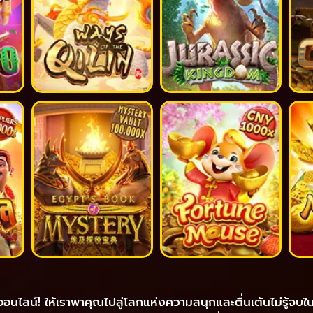
อนไลน์! ให้เราพาคุณไปสู่โลกแห่งความสนุกและตื่นเต้นไม่รู้จบ