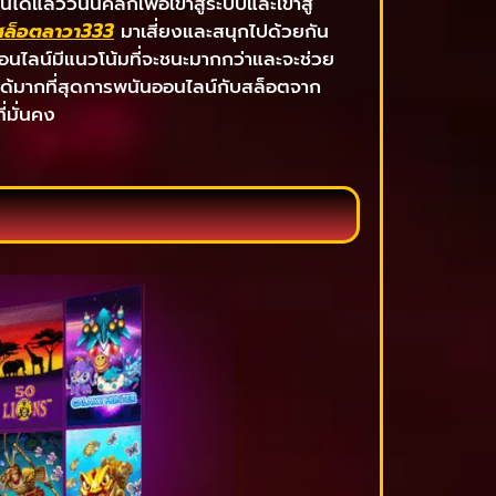
ด้แล้ววันนี้คลิกเพื่อเข้าสู่ระบบและเข้าสู่
สล็อตลาวา333
มาเสี่ยงและสนุกไปด้วยกัน
นไลน์มีแนวโน้มที่จะชนะมากกว่าและจะช่วย
ได้มากที่สุดการพนันออนไลน์กับสล็อตจาก
ี่มั่นคง