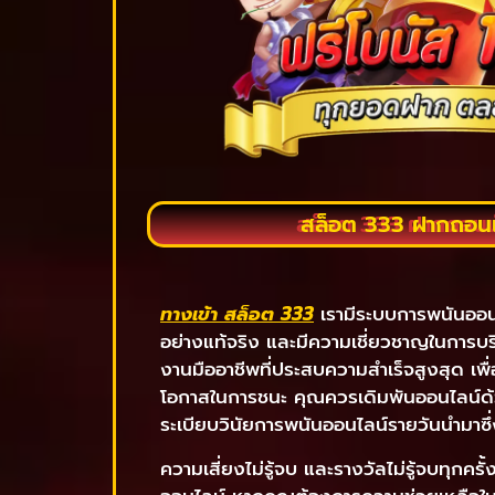
สล็อต 333 ฝากถอนเร
ทางเข้า สล็อต 333
เรามีระบบการพนันออนไลน
อย่างแท้จริง และมีความเชี่ยวชาญในการบริ
งานมืออาชีพที่ประสบความสำเร็จสูงสุด เพ
โอกาสในการชนะ คุณควรเดิมพันออนไลน์ด
ระเบียบวินัยการพนันออนไลน์รายวันนำมาซึ
ความเสี่ยงไม่รู้จบ และรางวัลไม่รู้จบทุกครั